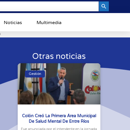
Search Button
Noticias
Multimedia
0
Otras noticias
Gestión
Colón Creó La Primera Área Municipal
De Salud Mental De Entre Ríos
Fue anunciada por el intendente en la jornada