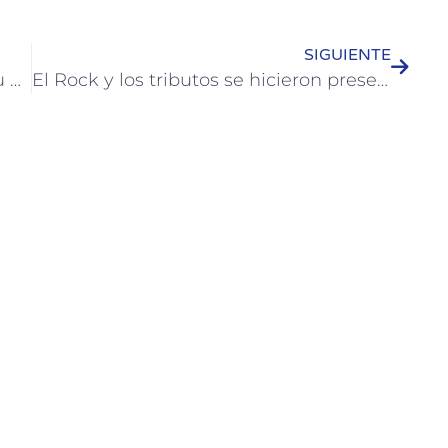
SIGUIENTE
Guaraní y un emotivo homenaje a su padre en la tercera noche de Artesanía
El Rock y los tributos se hicieron presente en la cuarta noche de Artesanía 2024