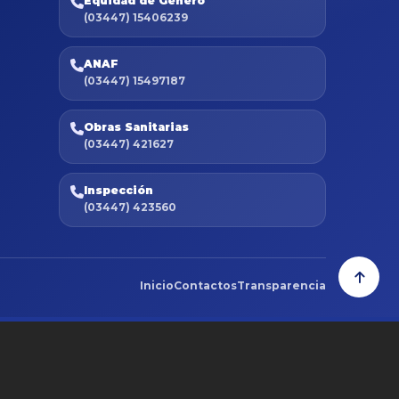
Equidad de Género
(03447) 15406239
ANAF
(03447) 15497187
Obras Sanitarias
(03447) 421627
Inspección
(03447) 423560
Inicio
Contactos
Transparencia