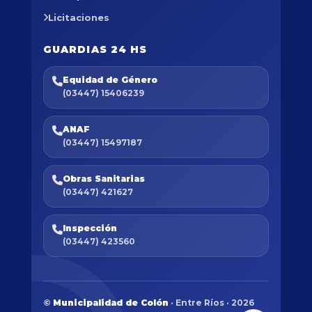
Licitaciones
GUARDIAS 24 HS
Equidad de Género
(03447) 15406239
ANAF
(03447) 15497187
Obras Sanitarias
(03447) 421627
Inspección
(03447) 423560
©
Municipalidad de Colón
· Entre Ríos · 2026