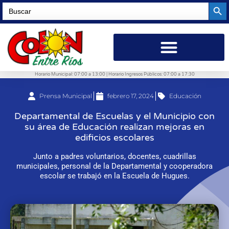
Searc
Search
for:
Horario Municipal: 07:00 a 13:00 | Horario Ingresos Públicos: 07:00 a 17:30
Prensa Municipal
febrero 17, 2024
Educación
Departamental de Escuelas y el Municipio con
su área de Educación realizan mejoras en
edificios escolares
Junto a padres voluntarios, docentes, cuadrillas
municipales, personal de la Departamental y cooperadora
escolar se trabajó en la Escuela de Hugues.