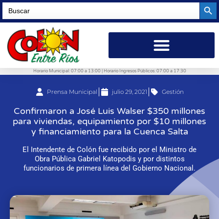
Searc
Search
for:
Horario Municipal: 07:00 a 13:00 | Horario Ingresos Públicos: 07:00 a 17:30
Prensa Municipal
julio 29, 2021
Gestión
Confirmaron a José Luis Walser $350 millones
para viviendas, equipamiento por $10 millones
y financiamiento para la Cuenca Salta
El Intendente de Colón fue recibido por el Ministro de
Obra Pública Gabriel Katopodis y por distintos
funcionarios de primera línea del Gobierno Nacional.