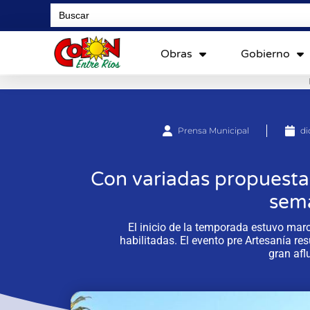
Search
for:
Obras
Gobierno
Prensa Municipal
di
Con variadas propuestas
sem
El inicio de la temporada estuvo mar
habilitadas. El evento pre Artesanía res
gran afl