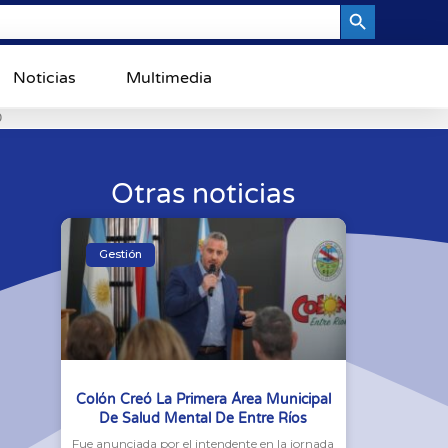
Search Button
Noticias
Multimedia
0
Otras noticias
Gestión
Colón Creó La Primera Área Municipal
De Salud Mental De Entre Ríos
Fue anunciada por el intendente en la jornada