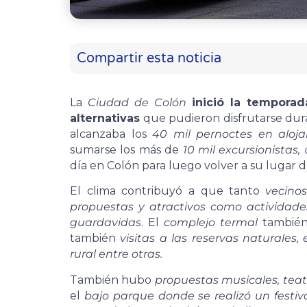
Compartir esta noticia
La
Ciudad de Colón
inició la tempora
alternativas
que pudieron disfrutarse dur
alcanzaba los
40 mil pernoctes en aloja
sumarse los más de
10 mil excursionistas,
día en Colón para luego volver a su lugar d
El clima contribuyó a que tanto
vecino
propuestas y atractivos como actividades 
guardavidas
. El
complejo termal
también
también
visitas a las reservas naturales, 
rural entre otras.
También hubo
propuestas musicales, teat
el
bajo parque donde se realizó un festiv