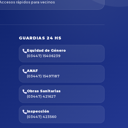
Accesos rápidos para vecinos
GUARDIAS 24 HS
Equidad de Género
(03447) 15406239
ANAF
(03447) 15497187
Obras Sanitarias
(03447) 421627
Inspección
(03447) 423560