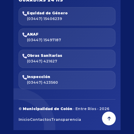
GUARDIAS 24 HS
Equidad de Género
(03447) 15406239
ANAF
(03447) 15497187
Obras Sanitarias
(03447) 421627
Inspección
(03447) 423560
©
Municipalidad de Colón
· Entre Ríos · 2026
Inicio
Contactos
Transparencia