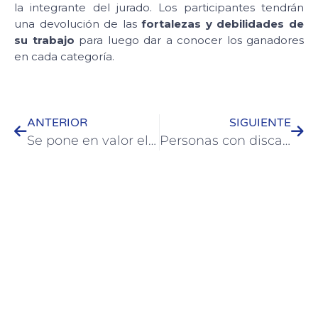
la integrante del jurado. Los participantes tendrán
una devolución de las
fortalezas y debilidades de
su trabajo
para luego dar a conocer los ganadores
en cada categoría.
ANTERIOR
SIGUIENTE
Se pone en valor el edificio del Centro Integrador Comunitario
Personas con discapacidad aprobaron las rampas construidas en la plaza San Martín