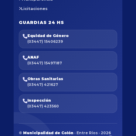
Licitaciones
GUARDIAS 24 HS
Equidad de Género
(03447) 15406239
ANAF
(03447) 15497187
Obras Sanitarias
(03447) 421627
Inspección
(03447) 423560
©
Municipalidad de Colón
· Entre Ríos · 2026