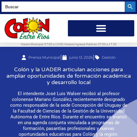
Searc
Search
for:
Horario Municipal: 07:00 a 13:00 | Horario Ingresos Públicos: 07:00 a 17:30
Prensa Municipal
junio 13, 2026
Gestión
Colón y la UADER articulan acciones para
ampliar oportunidades de formación académica
y desarrollo local
El intendente José Luis Walser recibió al profesor
colonense Mariano González, recientemente designado
como responsable de la sede Concepción del Uruguay de
la Facultad de Ciencias de la Gestión de la Universidad
Autónoma de Entre Ríos. Durante el encuentro se avanzó
en una agenda conjunta vinculada a programas de
formación, pasantías profesionales y nuevas
oportunidades educativas para Colón y la región.