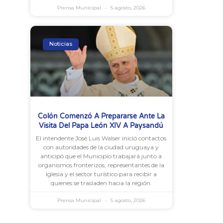
Prensa Municipal
5 agosto, 2026
Noticias
Colón Comenzó A Prepararse Ante La
Visita Del Papa León XIV A Paysandú
El intendente José Luis Walser inició contactos
con autoridades de la ciudad uruguaya y
anticipó que el Municipio trabajará junto a
organismos fronterizos, representantes de la
Iglesia y el sector turístico para recibir a
quienes se trasladen hacia la región.
Prensa Municipal
5 agosto, 2026