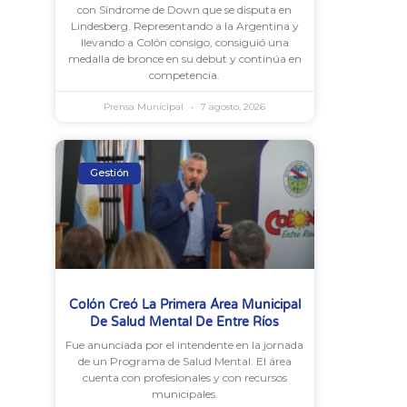
con Síndrome de Down que se disputa en
Lindesberg. Representando a la Argentina y
llevando a Colón consigo, consiguió una
medalla de bronce en su debut y continúa en
competencia.
Prensa Municipal
7 agosto, 2026
Gestión
Colón Creó La Primera Área Municipal
De Salud Mental De Entre Ríos
Fue anunciada por el intendente en la jornada
de un Programa de Salud Mental. El área
cuenta con profesionales y con recursos
municipales.