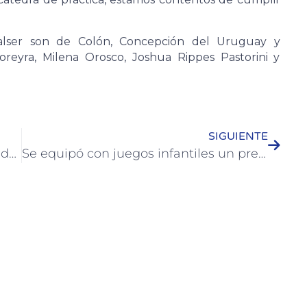
alser son de Colón, Concepción del Uruguay y
oreyra, Milena Orosco, Joshua Rippes Pastorini y
SIGUIENTE
Se organiza la etapa departamental del certamen “Abuelos en Acción”
Se equipó con juegos infantiles un predio de barrio Cicle Club Colón