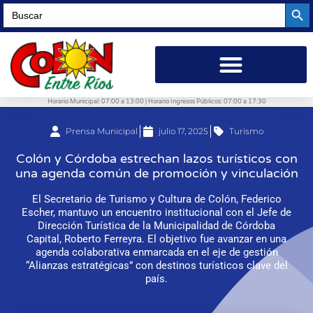
Searc
Search
for:
Horario Municipal: 07:00 a 13:00 | Horario Ingresos Públicos: 07:00 a 17:30
Prensa Municipal
julio 17, 2025
Turismo
Colón y Córdoba estrechan lazos turísticos con
una agenda común de promoción y vinculación
El Secretario de Turismo y Cultura de Colón, Federico
Escher, mantuvo un encuentro institucional con el Jefe de
Dirección Turística de la Municipalidad de Córdoba
Capital, Roberto Ferreyra. El objetivo fue avanzar en una
agenda colaborativa enmarcada en el eje de gestión
“Alianzas estratégicas” con destinos turísticos clave del
país.