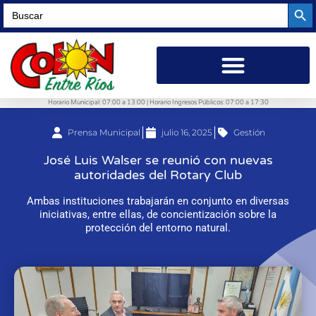
Searc
Search
for:
Horario Municipal: 07:00 a 13:00 | Horario Ingresos Públicos: 07:00 a 17:30
Prensa Municipal
julio 16, 2025
Gestión
José Luis Walser se reunió con nuevas
autoridades del Rotary Club
Ambas instituciones trabajarán en conjunto en diversas
iniciativas, entre ellas, de concientización sobre la
protección del entorno natural.