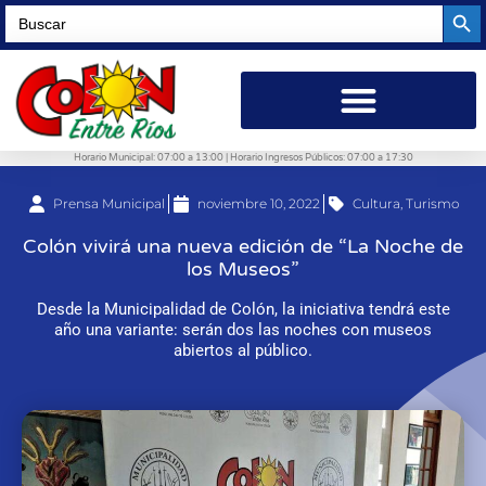
Searc
Search
for:
Horario Municipal: 07:00 a 13:00 | Horario Ingresos Públicos: 07:00 a 17:30
Prensa Municipal
noviembre 10, 2022
Cultura
,
Turismo
Colón vivirá una nueva edición de “La Noche de
los Museos”
Desde la Municipalidad de Colón, la iniciativa tendrá este
año una variante: serán dos las noches con museos
abiertos al público.