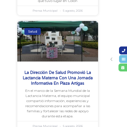
que tuvo lugar en Colón
Prensa Municipal
5 agosto, 2026
Salud
La Dirección De Salud Promovió La
Lactancia Materna Con Una Jornada
Informativa En Plaza Artigas
En el marco de la Semana Mundial de la
Lactancia Materna, el equipo municipal
compartió información, experiencias y
recomendaciones para acompañar a las
familias y fortalecer las redes de apoyo
durante esta etapa.
Prensa Municipal
5 agosto, 2026