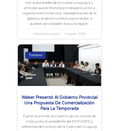
con autoridades de la ciudad uruguaya y
anticipó que el Municipio trabajará junto a
organismos fronterizos, representantes de la
Iglesia y el sector turístico para recibir a
quienes se trasladen hacia la región.
Prensa Municipal
5 agosto, 2026
Turismo
Walser Presentó Al Gobierno Provincial
Una Propuesta De Comercialización
Para La Temporada
Fue en el primer encuentro de un comité de
crisis junto al presidente del EMTURER y
referentes de turismo de la Costa del Uruguay