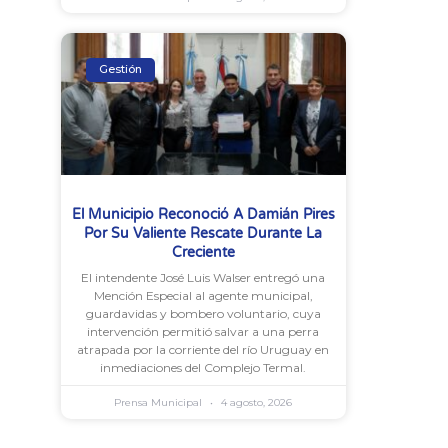
Gestión
El Municipio Reconoció A Damián Pires
Por Su Valiente Rescate Durante La
Creciente
El intendente José Luis Walser entregó una
Mención Especial al agente municipal,
guardavidas y bombero voluntario, cuya
intervención permitió salvar a una perra
atrapada por la corriente del río Uruguay en
inmediaciones del Complejo Termal.
Prensa Municipal
4 agosto, 2026