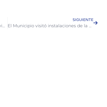
SIGUIENTE
Colón recibió a municipios de la provincia para avanzar en el Programa Ribereño del Río Uruguay
El Municipio visitó instalaciones de la Escuela Técnica N° 2