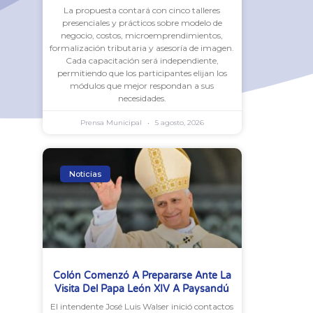
La propuesta contará con cinco talleres
presenciales y prácticos sobre modelo de
negocio, costos, microemprendimientos,
formalización tributaria y asesoría de imagen.
Cada capacitación será independiente,
permitiendo que los participantes elijan los
módulos que mejor respondan a sus
necesidades.
Prensa Municipal
5 agosto, 2026
Noticias
Colón Comenzó A Prepararse Ante La
Visita Del Papa León XIV A Paysandú
El intendente José Luis Walser inició contactos