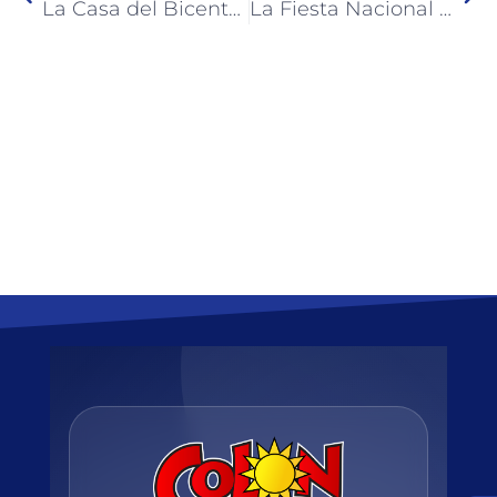
La Casa del Bicentenario se viste de tango con una propuesta gratuita y abierta a todo público
La Fiesta Nacional de la Artesanía contará con un torneo de Hockey en Playa Inkier