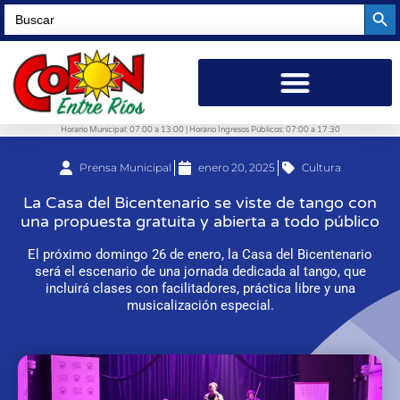
Searc
Search
for:
Horario Municipal: 07:00 a 13:00 | Horario Ingresos Públicos: 07:00 a 17:30
Prensa Municipal
enero 20, 2025
Cultura
La Casa del Bicentenario se viste de tango con
una propuesta gratuita y abierta a todo público
El próximo domingo 26 de enero, la Casa del Bicentenario
será el escenario de una jornada dedicada al tango, que
incluirá clases con facilitadores, práctica libre y una
musicalización especial.