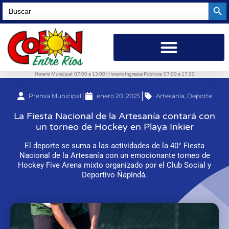
Searc
Search
for:
Horario Municipal: 07:00 a 13:00 | Horario Ingresos Públicos: 07:00 a 17:30
Prensa Municipal
enero 20, 2025
Artesanía
,
Deporte
La Fiesta Nacional de la Artesanía contará con
un torneo de Hockey en Playa Inkier
El deporte se suma a las actividades de la 40° Fiesta
Nacional de la Artesanía con un emocionante torneo de
Hockey Five Arena mixto organizado por el Club Social y
Deportivo Ñapindá.