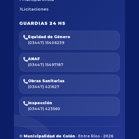
Licitaciones
GUARDIAS 24 HS
Equidad de Género
(03447) 15406239
ANAF
(03447) 15497187
Obras Sanitarias
(03447) 421627
Inspección
(03447) 423560
©
Municipalidad de Colón
· Entre Ríos · 2026