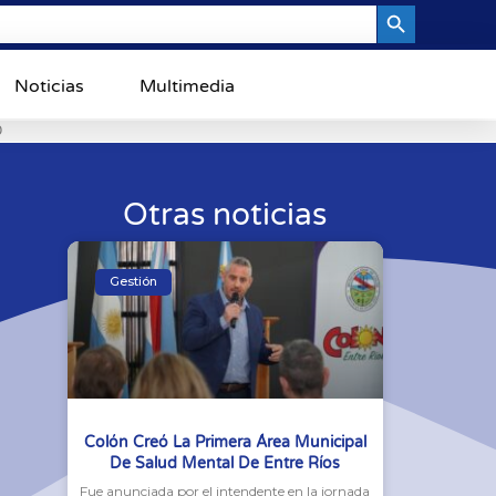
Search Button
Noticias
Multimedia
0
Otras noticias
Gestión
Colón Creó La Primera Área Municipal
De Salud Mental De Entre Ríos
Fue anunciada por el intendente en la jornada