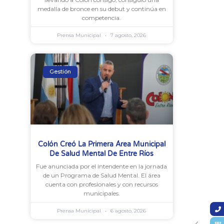
medalla de bronce en su debut y continúa en
competencia.
Prensa Municipal
7 agosto, 2026
Gestión
Colón Creó La Primera Área Municipal
De Salud Mental De Entre Ríos
Fue anunciada por el intendente en la jornada
de un Programa de Salud Mental. El área
cuenta con profesionales y con recursos
municipales.
Prensa Municipal
6 agosto, 2026