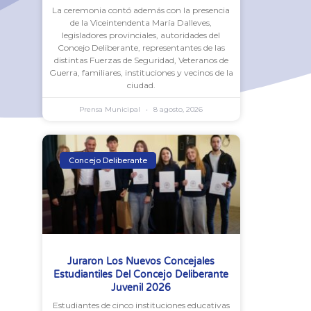
La ceremonia contó además con la presencia
de la Viceintendenta María Dalleves,
legisladores provinciales, autoridades del
Concejo Deliberante, representantes de las
distintas Fuerzas de Seguridad, Veteranos de
Guerra, familiares, instituciones y vecinos de la
ciudad.
Prensa Municipal
8 agosto, 2026
Concejo Deliberante
Juraron Los Nuevos Concejales
Estudiantiles Del Concejo Deliberante
Juvenil 2026
Estudiantes de cinco instituciones educativas