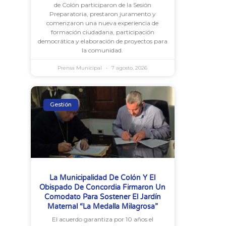
de Colón participaron de la Sesión
Preparatoria, prestaron juramento y
comenzaron una nueva experiencia de
formación ciudadana, participación
democrática y elaboración de proyectos para
la comunidad.
Prensa Municipal
7 agosto, 2026
Gestión
La Municipalidad De Colón Y El
Obispado De Concordia Firmaron Un
Comodato Para Sostener El Jardín
Maternal “La Medalla Milagrosa”
El acuerdo garantiza por 10 años el