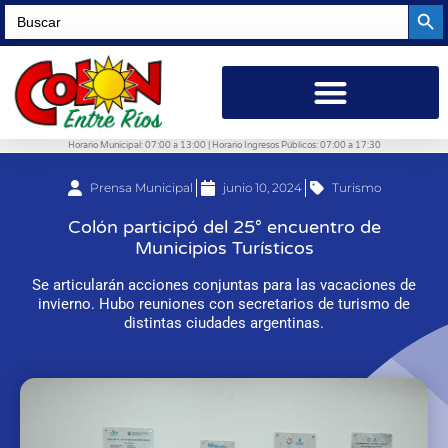
Searc
Search
for:
Horario Municipal: 07:00 a 13:00 | Horario Ingresos Públicos: 07:00 a 17:30
Prensa Municipal
junio 10, 2024
Turismo
Colón participó del 25° encuentro de
Municipios Turísticos
Se articularán acciones conjuntas para las vacaciones de
invierno. Hubo reuniones con secretarios de turismo de
distintas ciudades argentinas.