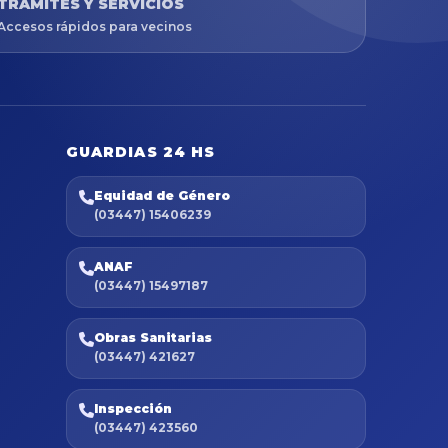
TRÁMITES Y SERVICIOS
Accesos rápidos para vecinos
GUARDIAS 24 HS
Equidad de Género
(03447) 15406239
ANAF
(03447) 15497187
Obras Sanitarias
(03447) 421627
Inspección
(03447) 423560