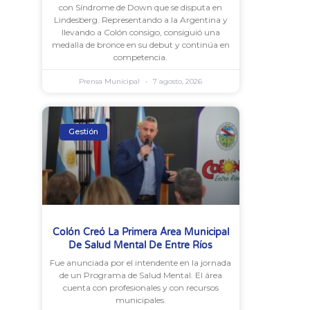
con Síndrome de Down que se disputa en
Lindesberg. Representando a la Argentina y
llevando a Colón consigo, consiguió una
medalla de bronce en su debut y continúa en
competencia.
Prensa Municipal
7 agosto, 2026
Gestión
Colón Creó La Primera Área Municipal
De Salud Mental De Entre Ríos
Fue anunciada por el intendente en la jornada
de un Programa de Salud Mental. El área
cuenta con profesionales y con recursos
municipales.