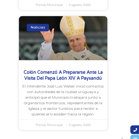
Prensa Municipal
5 agosto, 2026
Noticias
Colón Comenzó A Prepararse Ante La
Visita Del Papa León XIV A Paysandú
El intendente José Luis Walser inició contactos
con autoridades de la ciudad uruguaya y
anticipó que el Municipio trabajará junto a
organismos fronterizos, representantes de la
Iglesia y el sector turístico para recibir a
quienes se trasladen hacia la región.
Prensa Municipal
5 agosto, 2026