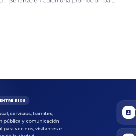
El Museo Histórico de Colón participó en el Encuentro Regional por el Día Internacional de los Museos
Se lanzó en Colón una promoción para las termas de la microrregión
 ENTRE RÍOS
cal, servicios, trámites,
n pública y comunicación
al para vecinos, visitantes e