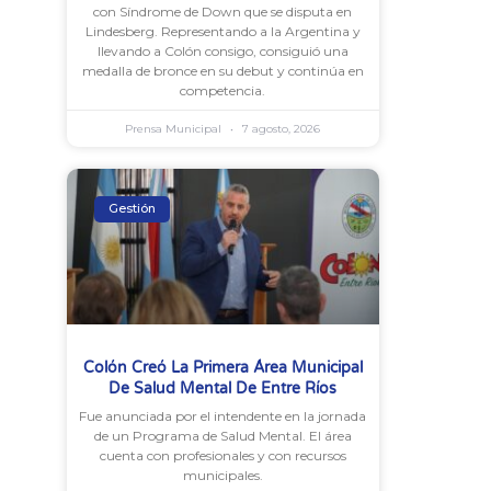
con Síndrome de Down que se disputa en
Lindesberg. Representando a la Argentina y
llevando a Colón consigo, consiguió una
medalla de bronce en su debut y continúa en
competencia.
Prensa Municipal
7 agosto, 2026
Gestión
Colón Creó La Primera Área Municipal
De Salud Mental De Entre Ríos
Fue anunciada por el intendente en la jornada
de un Programa de Salud Mental. El área
cuenta con profesionales y con recursos
municipales.