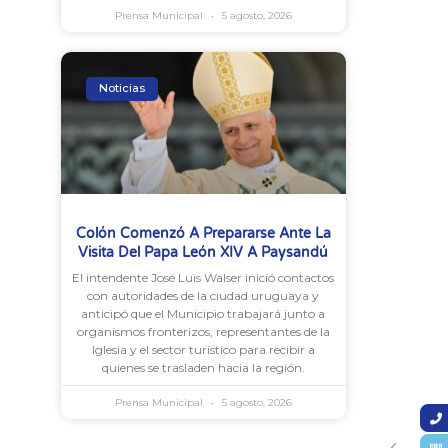
Prensa Municipal
5 agosto, 2026
Noticias
Colón Comenzó A Prepararse Ante La
Visita Del Papa León XIV A Paysandú
El intendente José Luis Walser inició contactos
con autoridades de la ciudad uruguaya y
anticipó que el Municipio trabajará junto a
organismos fronterizos, representantes de la
Iglesia y el sector turístico para recibir a
quienes se trasladen hacia la región.
Prensa Municipal
5 agosto, 2026