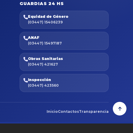
GUARDIAS 24 HS
Equidad de Género
(03447) 15406239
ANAF
(03447) 15497187
Obras Sanitarias
(03447) 421627
Inspección
(03447) 423560
Inicio
Contactos
Transparencia