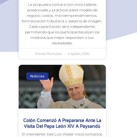
La propuesta contará con cinco talleres
presenciales y prácticos sobre modelo de
negocio, costos, microemprendimientos,
formalización tributaria y asesoría de imagen.
Cada capacitación será independiente,
permitiendo que los participantes elijan los
módulos que mejor respondan a sus
necesidades.
Prensa Municipal
5 agosto, 2026
Noticias
Colón Comenzó A Prepararse Ante La
Visita Del Papa León XIV A Paysandú
El intendente José Luis Walser inició contactos