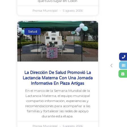
que tuvo lugar en Colón
Prensa Municipal
5 agosto, 2026
Salud
La Dirección De Salud Promovió La
Lactancia Materna Con Una Jornada
Informativa En Plaza Artigas
En el marco de la Semana Mundial de la
Lactancia Materna, el equipo municipal
compartió información, experiencias y
recomendaciones para acompañar a las
familias y fortalecer las redes de apoyo
durante esta etapa.
Prensa Municipal
5 agosto, 2026