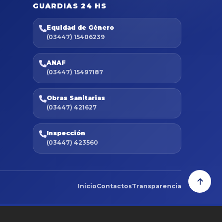
GUARDIAS 24 HS
Equidad de Género
(03447) 15406239
ANAF
(03447) 15497187
Obras Sanitarias
(03447) 421627
Inspección
(03447) 423560
Inicio
Contactos
Transparencia