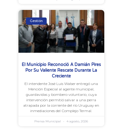
Gestión
El Municipio Reconoció A Damián Pires
Por Su Valiente Rescate Durante La
Creciente
El intendente José Luis Walser entregó una
Mención Especial al agente municipal,
guardavidas y bombero voluntario, cuya
intervención permitió salvar a una perra
atrapada por la corriente del río Uruguay en
inmediaciones del Complejo Termal.
Prensa Municipal
4 agosto, 2026