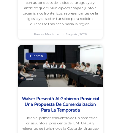
con autoridades de la ciudad uruguaya y
anticipó que el Municipio trabajará junto a
organismos fronterizos, representantes de la
Iglesia y el sector turístico para recibir a
quienes se trasladen hacia la región.
Prensa Municipal
5 agosto, 2026
Turismo
Walser Presentó Al Gobierno Provincial
Una Propuesta De Comercialización
Para La Temporada
Fue en el primer encuentro de un comité de
crisis junto al presidente del EMTURER y
referentes de turismo de la Costa del Uruguay