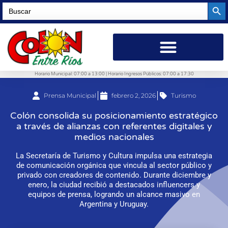
Searc
Search
for:
Horario Municipal: 07:00 a 13:00 | Horario Ingresos Públicos: 07:00 a 17:30
Prensa Municipal
febrero 2, 2026
Turismo
Colón consolida su posicionamiento estratégico
a través de alianzas con referentes digitales y
medios nacionales
La Secretaría de Turismo y Cultura impulsa una estrategia
de comunicación orgánica que vincula al sector público y
privado con creadores de contenido. Durante diciembre y
enero, la ciudad recibió a destacados influencers y
equipos de prensa, logrando un alcance masivo en
Argentina y Uruguay.