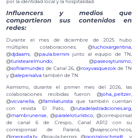
por la identidad local y la hospitalidad.
Influencers y medios que
compartieron sus contenidos en
redes:
Durante el mes de diciembre de 2025 hubo
múltiples colaboraciones; @
luchoxargentina
,
@
djdaami
, @
paula.bernini
junto al equipo de TN,
@
turistearelmundo
, @
paseosyturismo
,
@
sofiraimundez
de Canal 26, @
roxyvasquezok
de TN
y @
alepenialva
también de TN
Asimismo, durante el primer mes del 2026, las
colaboraciones recibidas fueron: @
joha_peltzer
,
@
vicvanella
, @
familiaturista
que también cuentan
con revista El Pato, @
rutadelastradiciones.arg
,
@
mambrunense
, @
paraleloturístico
, @corresponsal
de canal 6 de Crespo, Canal AR12 con su
corresponsal de Paraná, @viajesconchicos,
@
megusta.tv
, @paula.bernini, @
gonzaloschmidt_
y