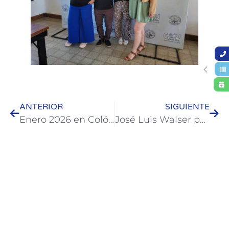
ANTERIOR
SIGUIENTE
Enero 2026 en Colón: 360 mil pernoctes, más del 80% de ocupación y $34.500 millones de movimiento económico
José Luis Walser participó del 60° aniversario del Parque Nacional El Palmar y destacó su impacto turístico y ambiental para la región