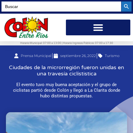
Searc
Search
for:
Horario Municipal: 07:00 a 13:00 | Horario Ingresos Públicos: 07:00 a 17:30
Prensa Municipal
septiembre 26, 2022
Turismo
Ciudades de la microrregión fueron unidas en
una travesía ciclístistica
El evento tuvo muy buena aceptación y el grupo de
ciclistas partió desde Colón y llegó a La Clarita donde
hubo distintas propuestas.