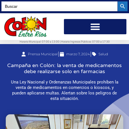
Searc
Search
for:
Horario Municipal: 07:00 a 13:00 | Horario Ingresos Públicos: 07:00 a 17:30
Prensa Municipal
marzo 7, 2024
Salud
Campaña en Colón: la venta de medicamentos
debe realizarse solo en farmacias
Una Ley Nacional y Ordenanzas Municipales prohíben la
venta de medicamentos en comercios o kioscos, y
pueden aplicarse multas. Alertan sobre los peligros de
esta situación.