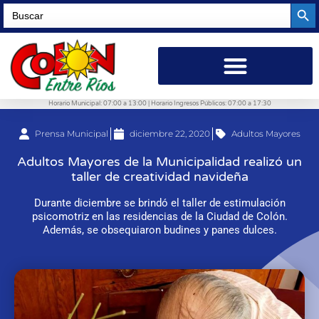
Searc
Search
for:
Horario Municipal: 07:00 a 13:00 | Horario Ingresos Públicos: 07:00 a 17:30
Prensa Municipal
diciembre 22, 2020
Adultos Mayores
Adultos Mayores de la Municipalidad realizó un
taller de creatividad navideña
Durante diciembre se brindó el taller de estimulación
psicomotriz en las residencias de la Ciudad de Colón.
Además, se obsequiaron budines y panes dulces.