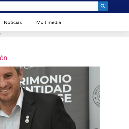
Search Button
Noticias
Multimedia
0
lón