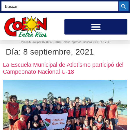
Searc
Search
for:
Horario Municipal: 07:00 a 13:00 | Horario Ingresos Públicos: 07:00 a 17:30
Día:
8 septiembre, 2021
La Escuela Municipal de Atletismo participó del
Campeonato Nacional U-18