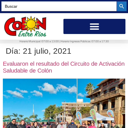
Searc
Search
for:
Horario Municipal: 07:00 a 13:00 | Horario Ingresos Públicos: 07:00 a 17:30
Día:
21 julio, 2021
Evaluaron el resultado del Circuito de Activación
Saludable de Colón