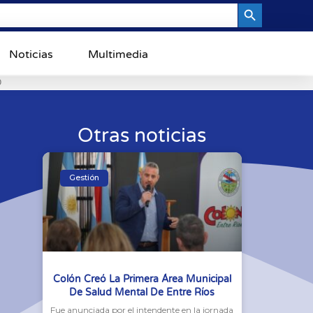
Search Button
Noticias
Multimedia
0
Otras noticias
Gestión
Colón Creó La Primera Área Municipal
De Salud Mental De Entre Ríos
Fue anunciada por el intendente en la jornada