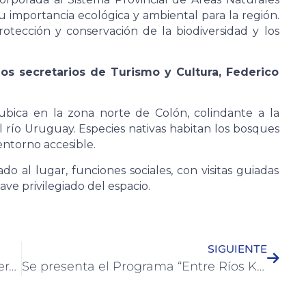
u importancia ecológica y ambiental para la región.
otección y conservación de la biodiversidad y los
os secretarios de Turismo y Cultura, Federico
 ubica en la zona norte de Colón, colindante a la
 río Uruguay. Especies nativas habitan los bosques
 entorno accesible.
o al lugar, funciones sociales, con visitas guiadas
ave privilegiado del espacio.
SIGUIENTE
Se rindió homenaje en Colón al General Martín Miguel de Güemes
Se presenta el Programa “Entre Ríos Kosher” para potenciar la calidad alimentaria y la apertura de nuevos mercados