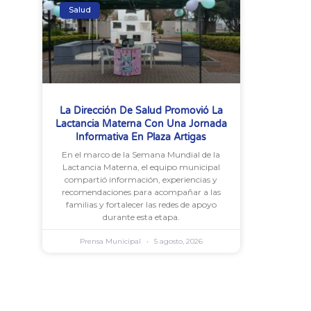
Salud
La Dirección De Salud Promovió La
Lactancia Materna Con Una Jornada
Informativa En Plaza Artigas
En el marco de la Semana Mundial de la
Lactancia Materna, el equipo municipal
compartió información, experiencias y
recomendaciones para acompañar a las
familias y fortalecer las redes de apoyo
durante esta etapa.
Prensa Municipal
5 agosto, 2026