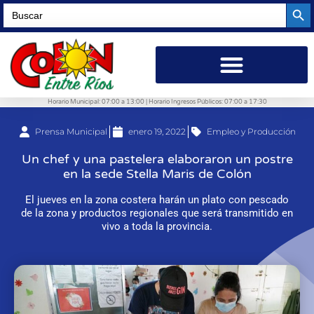
Searc
Search
for:
Horario Municipal: 07:00 a 13:00 | Horario Ingresos Públicos: 07:00 a 17:30
Prensa Municipal
enero 19, 2022
Empleo y Producción
Un chef y una pastelera elaboraron un postre
en la sede Stella Maris de Colón
El jueves en la zona costera harán un plato con pescado
de la zona y productos regionales que será transmitido en
vivo a toda la provincia.