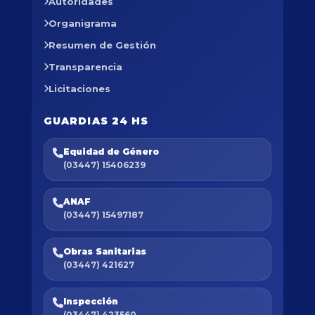
Autoridades
Organigrama
Resumen de Gestión
Transparencia
Licitaciones
GUARDIAS 24 HS
Equidad de Género
(03447) 15406239
ANAF
(03447) 15497187
Obras Sanitarias
(03447) 421627
Inspección
(03447) 423560