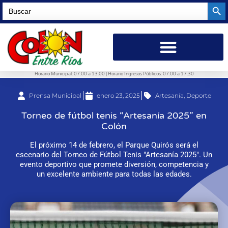
Searc
Search
for:
Horario Municipal: 07:00 a 13:00 | Horario Ingresos Públicos: 07:00 a 17:30
Prensa Municipal
enero 23, 2025
Artesanía
,
Deporte
Torneo de fútbol tenis “Artesanía 2025” en
Colón
El próximo 14 de febrero, el Parque Quirós será el
escenario del Torneo de Fútbol Tenis "Artesanía 2025". Un
evento deportivo que promete diversión, competencia y
un excelente ambiente para todas las edades.