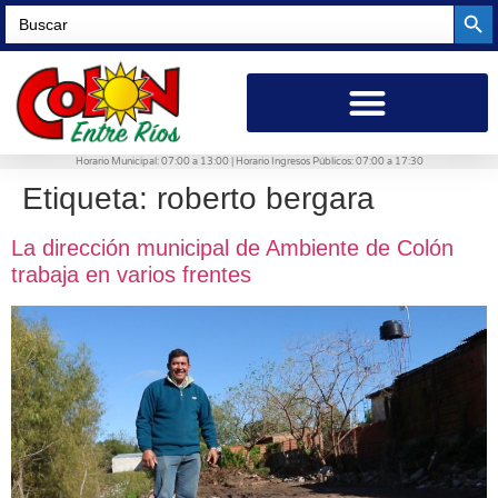
Searc
Search
for:
Horario Municipal: 07:00 a 13:00 | Horario Ingresos Públicos: 07:00 a 17:30
Etiqueta:
roberto bergara
La dirección municipal de Ambiente de Colón
trabaja en varios frentes