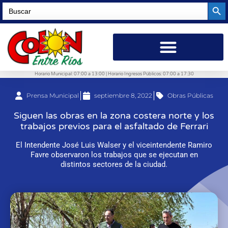
Searc
Search
for:
Horario Municipal: 07:00 a 13:00 | Horario Ingresos Públicos: 07:00 a 17:30
Prensa Municipal
septiembre 8, 2022
Obras Públicas
Siguen las obras en la zona costera norte y los
trabajos previos para el asfaltado de Ferrari
El Intendente José Luis Walser y el viceintendente Ramiro
Favre observaron los trabajos que se ejecutan en
distintos sectores de la ciudad.