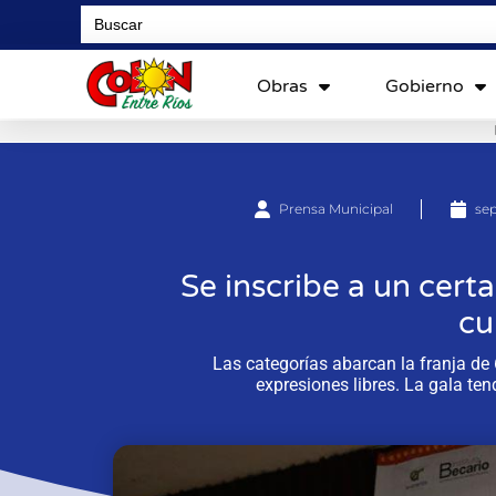
Search
for:
Obras
Gobierno
Prensa Municipal
se
Se inscribe a un cer
cu
Las categorías abarcan la franja de 
expresiones libres. La gala ten