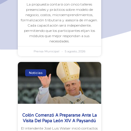
La propuesta contará con cinco talleres
presenciales y prácticos sobre modelo de
negocio, costos, microemprendimientos,
formalización tributaria y asesoría de imagen.
Cada capacitación será independiente,
permitiendo que los participantes elijan los
módulos que mejor respondan a sus
necesidades.
Prensa Municipal
5 agosto, 2026
Noticias
Colón Comenzó A Prepararse Ante La
Visita Del Papa León XIV A Paysandú
El intendente José Luis Walser inició contactos