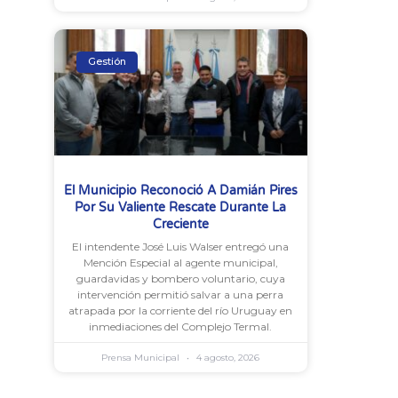
Gestión
El Municipio Reconoció A Damián Pires
Por Su Valiente Rescate Durante La
Creciente
El intendente José Luis Walser entregó una
Mención Especial al agente municipal,
guardavidas y bombero voluntario, cuya
intervención permitió salvar a una perra
atrapada por la corriente del río Uruguay en
inmediaciones del Complejo Termal.
Prensa Municipal
4 agosto, 2026