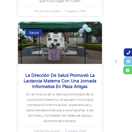
que tuvo lugar en Colón
Prensa Municipal
5 agosto, 2026
Salud
La Dirección De Salud Promovió La
Lactancia Materna Con Una Jornada
Informativa En Plaza Artigas
En el marco de la Semana Mundial de la
Lactancia Materna, el equipo municipal
compartió información, experiencias y
recomendaciones para acompañar a las
familias y fortalecer las redes de apoyo
durante esta etapa.
Prensa Municipal
5 agosto, 2026