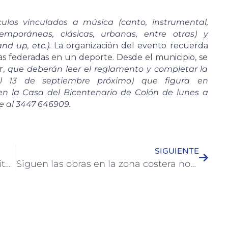
ulos vinculados a música (canto, instrumental,
ontemporáneas, clásicas, urbanas, entre otras) y
nd up, etc.).
La organización del evento recuerda
as federadas en un deporte. Desde el municipio, se
r,
que deberán leer el reglamento y completar la
 el 13 de septiembre próximo) que figura en
e en la Casa del Bicentenario de Colón de lunes a
se al 3447 646909.
SIGUIENTE
Continúan las reuniones con las instituciones que conforman el Co.A.Tur
Siguen las obras en la zona costera norte y los trabajos previos para el asfaltado de Ferrari