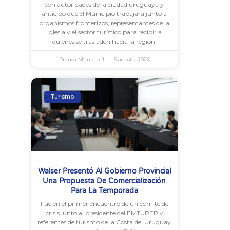
con autoridades de la ciudad uruguaya y
anticipó que el Municipio trabajará junto a
organismos fronterizos, representantes de la
Iglesia y el sector turístico para recibir a
quienes se trasladen hacia la región.
Prensa Municipal
5 agosto, 2026
Turismo
Walser Presentó Al Gobierno Provincial
Una Propuesta De Comercialización
Para La Temporada
Fue en el primer encuentro de un comité de
crisis junto al presidente del EMTURER y
referentes de turismo de la Costa del Uruguay