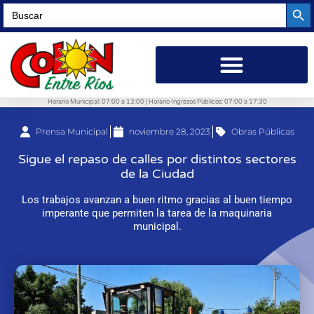
Searc
Search
for:
Horario Municipal: 07:00 a 13:00 | Horario Ingresos Públicos: 07:00 a 17:30
Prensa Municipal
noviembre 28, 2023
Obras Públicas
Sigue el repaso de calles por distintos sectores
de la Ciudad
Los trabajos avanzan a buen ritmo gracias al buen tiempo
imperante que permiten la tarea de la maquinaria
municipal.