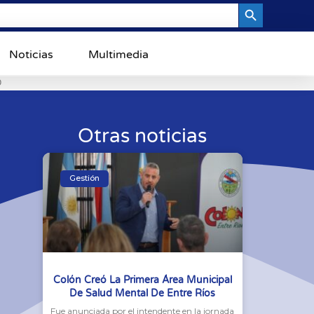
Search Button
Noticias
Multimedia
0
Otras noticias
Gestión
Colón Creó La Primera Área Municipal
De Salud Mental De Entre Ríos
Fue anunciada por el intendente en la jornada