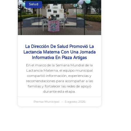
Salud
La Dirección De Salud Promovió La
Lactancia Materna Con Una Jornada
Informativa En Plaza Artigas
En el marco de la Semana Mundial de la
Lactancia Materna, el equipo municipal
compartió información, experiencias y
recomendaciones para acompañar a las
familias y fortalecer las redes de apoyo
durante esta etapa.
Prensa Municipal
5 agosto, 2026