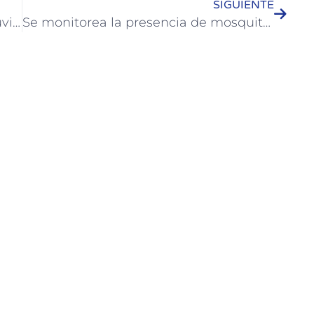
SIGUIENTE
Bailarinas colonenses de K-Pop obtuvieron subcampeonato latinoamericano
Se monitorea la presencia de mosquitos Aedes Aegypti en distintos sectores de la Ciudad de Colón