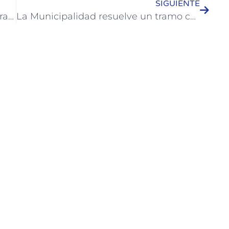
SIGUIENTE
Zoonosis Municipal de Colón va castrando más de 100 animales
La Municipalidad resuelve un tramo complejo de la obra de la red cloacal