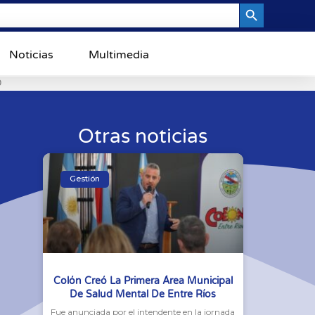
Search Button
Noticias
Multimedia
0
Otras noticias
Gestión
Colón Creó La Primera Área Municipal
De Salud Mental De Entre Ríos
Fue anunciada por el intendente en la jornada