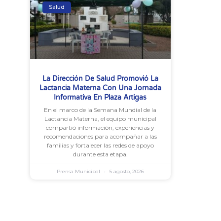
Salud
La Dirección De Salud Promovió La
Lactancia Materna Con Una Jornada
Informativa En Plaza Artigas
En el marco de la Semana Mundial de la
Lactancia Materna, el equipo municipal
compartió información, experiencias y
recomendaciones para acompañar a las
familias y fortalecer las redes de apoyo
durante esta etapa.
Prensa Municipal
5 agosto, 2026