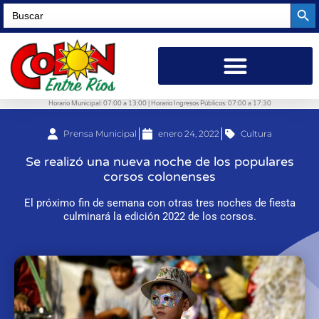
Searc
Search
for:
Horario Municipal: 07:00 a 13:00 | Horario Ingresos Públicos: 07:00 a 17:30
Prensa Municipal
enero 24, 2022
Cultura
Se realizó una nueva noche de los populares
corsos colonenses
El próximo fin de semana con otras tres noches de fiesta
culminará la edición 2022 de los corsos.