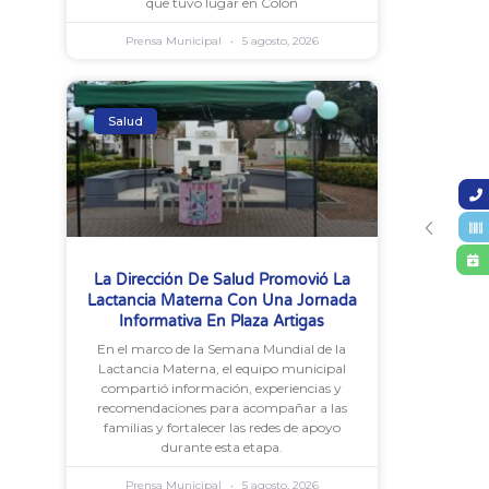
que tuvo lugar en Colón
Prensa Municipal
5 agosto, 2026
Salud
La Dirección De Salud Promovió La
Lactancia Materna Con Una Jornada
Informativa En Plaza Artigas
En el marco de la Semana Mundial de la
Lactancia Materna, el equipo municipal
compartió información, experiencias y
recomendaciones para acompañar a las
familias y fortalecer las redes de apoyo
durante esta etapa.
Prensa Municipal
5 agosto, 2026