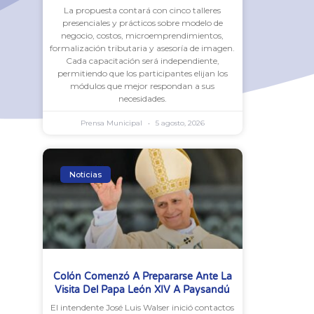
La propuesta contará con cinco talleres
presenciales y prácticos sobre modelo de
negocio, costos, microemprendimientos,
formalización tributaria y asesoría de imagen.
Cada capacitación será independiente,
permitiendo que los participantes elijan los
módulos que mejor respondan a sus
necesidades.
Prensa Municipal
5 agosto, 2026
Noticias
Colón Comenzó A Prepararse Ante La
Visita Del Papa León XIV A Paysandú
El intendente José Luis Walser inició contactos