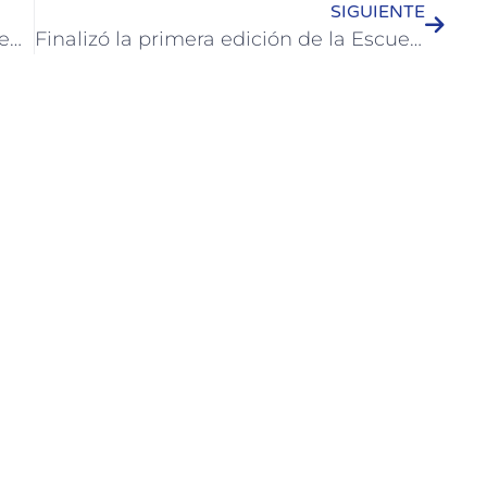
SIGUIENTE
Personal municipal realiza limpieza en las márgenes de la Ruta 135
Finalizó la primera edición de la Escuela de Negocios del Centro Comercial de Colón