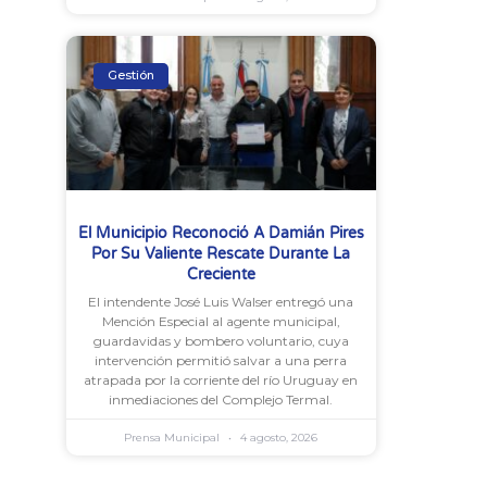
Gestión
El Municipio Reconoció A Damián Pires
Por Su Valiente Rescate Durante La
Creciente
El intendente José Luis Walser entregó una
Mención Especial al agente municipal,
guardavidas y bombero voluntario, cuya
intervención permitió salvar a una perra
atrapada por la corriente del río Uruguay en
inmediaciones del Complejo Termal.
Prensa Municipal
4 agosto, 2026