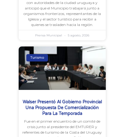
con autoridades de la ciudad uruguaya y
anticipó que el Municipio trabajará junto a
organismos fronterizos, representantes de la
Iglesia y el sector turístico para recibir a
quienes se trasladen hacia la región.
Prensa Municipal
5 agosto, 2026
Turismo
Walser Presentó Al Gobierno Provincial
Una Propuesta De Comercialización
Para La Temporada
Fue en el primer encuentro de un comité de
crisis junto al presidente del EMTURER y
referentes de turismo de la Costa del Uruguay