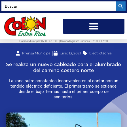
Searc
Search
for:
Horario Municipal: 07:00 a 13:00 | Horario Ingresos Públicos: 07:00 a 17:30
Prensa Municipal
junio 13, 2021
Electrotécnia
Se realiza un nuevo cableado para el alumbrado
del camino costero norte
La zona sufre constantes inconvenientes al contar con un
tendido eléctrico deficiente. El primer tramo se extiende
desde el bajo Termas hasta el primer cuerpo de
sanitarios.