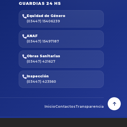
GUARDIAS 24 HS
Equidad de Género
(03447) 15406239
ANAF
(03447) 15497187
Obras Sanitarias
(03447) 421627
Inspección
(03447) 423560
Inicio
Contactos
Transparencia