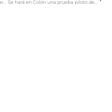
Se concreta un importante aporte para la compra de cámaras de seguridad para Colón
Se hará en Colón una prueba piloto de funcionamiento de playas