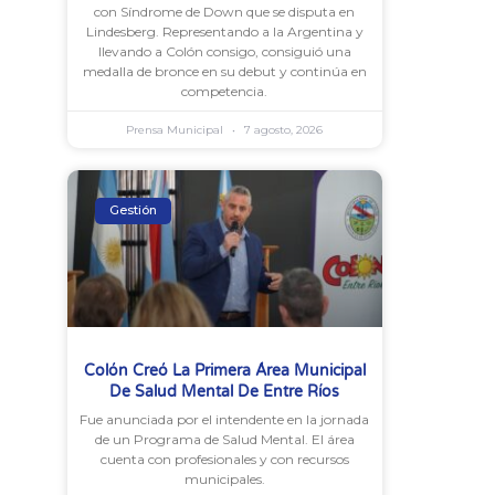
con Síndrome de Down que se disputa en
Lindesberg. Representando a la Argentina y
llevando a Colón consigo, consiguió una
medalla de bronce en su debut y continúa en
competencia.
Prensa Municipal
7 agosto, 2026
Gestión
Colón Creó La Primera Área Municipal
De Salud Mental De Entre Ríos
Fue anunciada por el intendente en la jornada
de un Programa de Salud Mental. El área
cuenta con profesionales y con recursos
municipales.