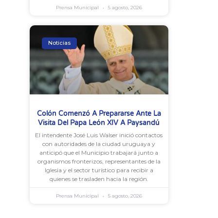
Prensa Municipal
5 agosto, 2026
Noticias
Colón Comenzó A Prepararse Ante La
Visita Del Papa León XIV A Paysandú
El intendente José Luis Walser inició contactos
con autoridades de la ciudad uruguaya y
anticipó que el Municipio trabajará junto a
organismos fronterizos, representantes de la
Iglesia y el sector turístico para recibir a
quienes se trasladen hacia la región.
Prensa Municipal
5 agosto, 2026