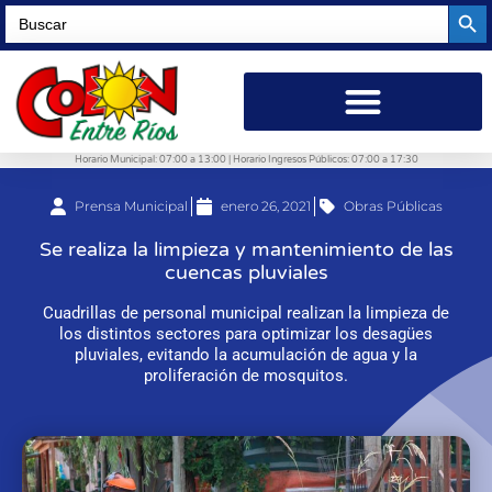
Searc
Search
for:
Horario Municipal: 07:00 a 13:00 | Horario Ingresos Públicos: 07:00 a 17:30
Prensa Municipal
enero 26, 2021
Obras Públicas
Se realiza la limpieza y mantenimiento de las
cuencas pluviales
Cuadrillas de personal municipal realizan la limpieza de
los distintos sectores para optimizar los desagües
pluviales, evitando la acumulación de agua y la
proliferación de mosquitos.