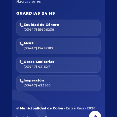
Licitaciones
GUARDIAS 24 HS
Equidad de Género
(03447) 15406239
ANAF
(03447) 15497187
Obras Sanitarias
(03447) 421627
Inspección
(03447) 423560
©
Municipalidad de Colón
· Entre Ríos · 2026