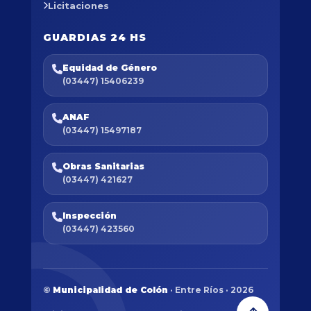
Licitaciones
GUARDIAS 24 HS
Equidad de Género
(03447) 15406239
ANAF
(03447) 15497187
Obras Sanitarias
(03447) 421627
Inspección
(03447) 423560
©
Municipalidad de Colón
· Entre Ríos · 2026