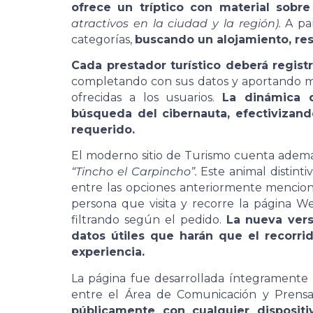
ofrece un tríptico con material sobre
atractivos en la ciudad y la región).
A par
categorías,
buscando un alojamiento, res
Cada prestador turístico deberá regist
completando con sus datos y aportando ma
ofrecidas a los usuarios.
La dinámica 
búsqueda del cibernauta, efectivizan
requerido.
El moderno sitio de Turismo cuenta adem
“Tincho el Carpincho”.
Este animal distintiv
entre las opciones anteriormente mencion
persona que visita y recorre la página Web
filtrando según el pedido.
La nueva vers
datos útiles que harán que el recorri
experiencia.
La página fue desarrollada íntegramente 
entre el Área de Comunicación y Prensa
públicamente con cualquier dispositi