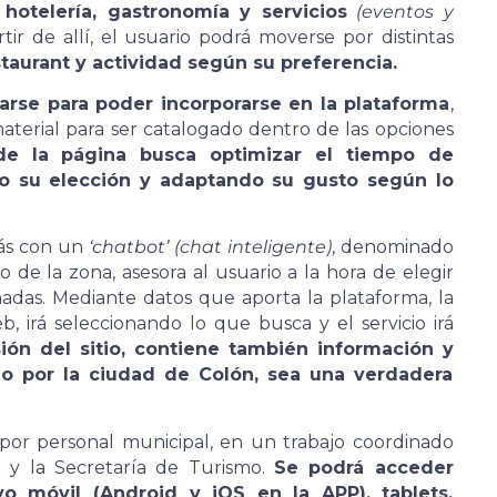
 hotelería, gastronomía y servicios
(eventos y
tir de allí, el usuario podrá moverse por distintas
taurant y actividad según su preferencia.
rarse para poder incorporarse en la plataforma
,
terial para ser catalogado dentro de las opciones
de la página busca optimizar el tiempo de
do su elección y adaptando su gusto según lo
ás con un
‘chatbot’ (chat inteligente)
, denominado
o de la zona, asesora al usuario a la hora de elegir
adas. Mediante datos que aporta la plataforma, la
, irá seleccionando lo que busca y el servicio irá
ión del sitio, contiene también información y
do por la ciudad de Colón, sea una verdadera
por personal municipal, en un trabajo coordinado
 y la Secretaría de Turismo.
Se podrá acceder
vo móvil (Android y iOS en la APP), tablets,