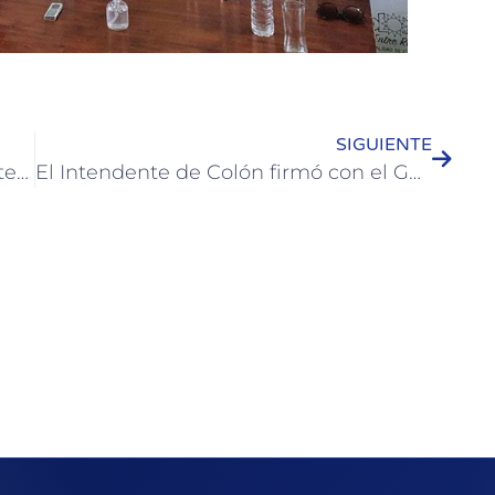
SIGUIENTE
La inminente apertura del paso fronterizo y segunda etapa de asfaltado fueron los temas de una reunión que mantuvo José Luis Walser con el Gobernador
El Intendente de Colón firmó con el Gobernador Bordet el convenio por la segunda etapa del asfaltado de Ferrari