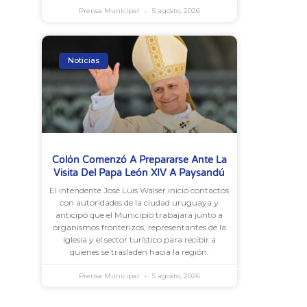
Prensa Municipal
5 agosto, 2026
Noticias
Colón Comenzó A Prepararse Ante La
Visita Del Papa León XIV A Paysandú
El intendente José Luis Walser inició contactos
con autoridades de la ciudad uruguaya y
anticipó que el Municipio trabajará junto a
organismos fronterizos, representantes de la
Iglesia y el sector turístico para recibir a
quienes se trasladen hacia la región.
Prensa Municipal
5 agosto, 2026