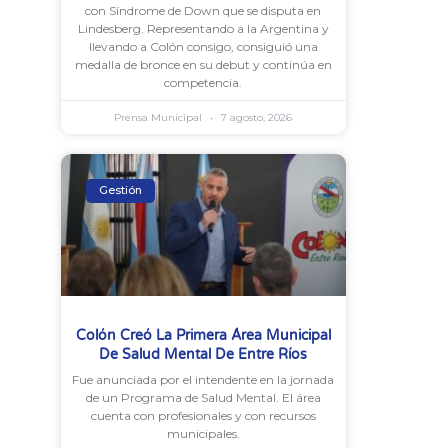
con Síndrome de Down que se disputa en
Lindesberg. Representando a la Argentina y
llevando a Colón consigo, consiguió una
medalla de bronce en su debut y continúa en
competencia.
Prensa Municipal
7 agosto, 2026
Gestión
Colón Creó La Primera Área Municipal
De Salud Mental De Entre Ríos
Fue anunciada por el intendente en la jornada
de un Programa de Salud Mental. El área
cuenta con profesionales y con recursos
municipales.