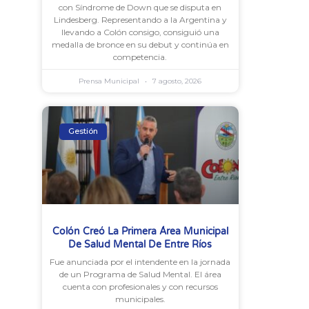
con Síndrome de Down que se disputa en
Lindesberg. Representando a la Argentina y
llevando a Colón consigo, consiguió una
medalla de bronce en su debut y continúa en
competencia.
Prensa Municipal
7 agosto, 2026
Gestión
Colón Creó La Primera Área Municipal
De Salud Mental De Entre Ríos
Fue anunciada por el intendente en la jornada
de un Programa de Salud Mental. El área
cuenta con profesionales y con recursos
municipales.