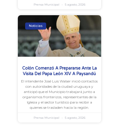
Prensa Municipal
5 agosto, 2026
Noticias
Colón Comenzó A Prepararse Ante La
Visita Del Papa León XIV A Paysandú
El intendente José Luis Walser inició contactos
con autoridades de la ciudad uruguaya y
anticipó que el Municipio trabajará junto a
organismos fronterizos, representantes de la
Iglesia y el sector turístico para recibir a
quienes se trasladen hacia la región.
Prensa Municipal
5 agosto, 2026