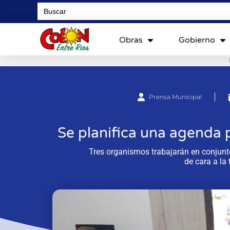
Search
for:
Obras
Gobierno
Prensa Municipal
Se planifica una agenda p
Tres organismos trabajarán en conjunto
de cara a la