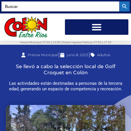
Searc
Search
for:
Horario Municipal: 07:00 a 13:00 | Horario Ingresos Públicos: 07:00 a 17:30
Prensa Municipal
junio 8, 2023
Adultos
Se llevó a cabo la selección local de Golf
Croquet en Colón
Las actividades están destinadas a personas de la tercera
edad, generando un espacio de competencia y recreación.