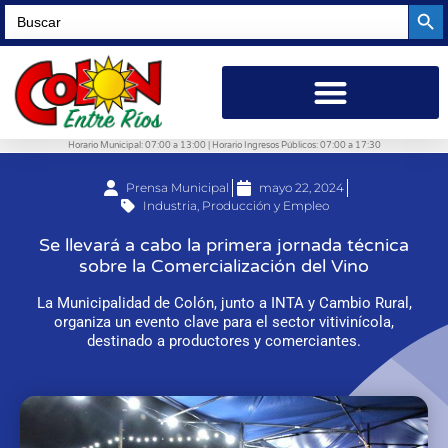
Searc
Search
for:
Horario Municipal: 07:00 a 13:00 | Horario Ingresos Públicos: 07:00 a 17:30
Prensa Municipal
mayo 22, 2024
Industria, Producción y Empleo
Se llevará a cabo la primera jornada técnica
sobre la Comercialización del Vino
La Municipalidad de Colón, junto a INTA y Cambio Rural,
organiza un evento clave para el sector vitivinícola,
destinado a productores y comerciantes.