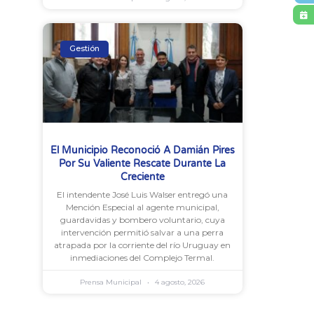
Gestión
El Municipio Reconoció A Damián Pires
Por Su Valiente Rescate Durante La
Creciente
El intendente José Luis Walser entregó una
Mención Especial al agente municipal,
guardavidas y bombero voluntario, cuya
intervención permitió salvar a una perra
atrapada por la corriente del río Uruguay en
inmediaciones del Complejo Termal.
Prensa Municipal
4 agosto, 2026