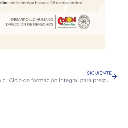
SIGUIENTE
El Área de Zoonosis brinda turnos de castración para noviembre y refuerza desparasitación y vacunación antirrábica
Ciclo de formación integral para prestadores turísticos en Colón