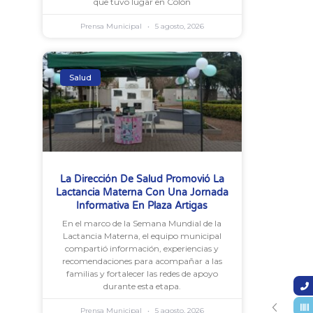
que tuvo lugar en Colón
Prensa Municipal
5 agosto, 2026
Salud
La Dirección De Salud Promovió La
Lactancia Materna Con Una Jornada
Informativa En Plaza Artigas
En el marco de la Semana Mundial de la
Lactancia Materna, el equipo municipal
compartió información, experiencias y
recomendaciones para acompañar a las
familias y fortalecer las redes de apoyo
durante esta etapa.
Prensa Municipal
5 agosto, 2026