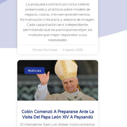
La propuesta contará con cinco talleres
presenciales y prácticos sobre modelo de
negocio, costos, microemprendimientos,
formalización tributaria y asesoría de imagen.
Cada capacitación será independiente,
permitiendo que los participantes elijan los
módulos que mejor respondan a sus
necesidades.
Prensa Municipal
5 agosto, 2026
Noticias
Colón Comenzó A Prepararse Ante La
Visita Del Papa León XIV A Paysandú
El intendente José Luis Walser inició contactos