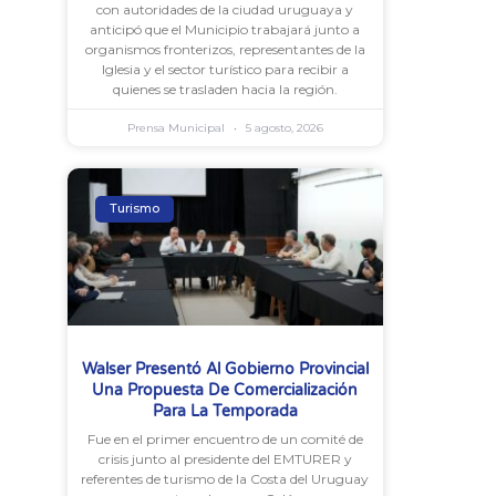
con autoridades de la ciudad uruguaya y
anticipó que el Municipio trabajará junto a
organismos fronterizos, representantes de la
Iglesia y el sector turístico para recibir a
quienes se trasladen hacia la región.
Prensa Municipal
5 agosto, 2026
Turismo
Walser Presentó Al Gobierno Provincial
Una Propuesta De Comercialización
Para La Temporada
Fue en el primer encuentro de un comité de
crisis junto al presidente del EMTURER y
referentes de turismo de la Costa del Uruguay